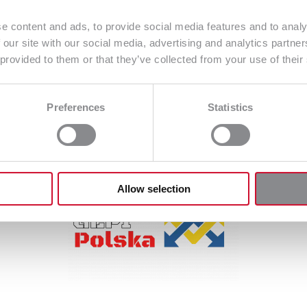
e content and ads, to provide social media features and to analy
 our site with our social media, advertising and analytics partn
d 11 sierpnia 2022r. Nomino sp. z o.o. jest nowym patron
 provided to them or that they’ve collected from your use of their
rokopowicz za zaufanie!
zeń Nomino pozwolą na jeszcze lepszą obsługę klientów G
Preferences
Statistics
Allow selection