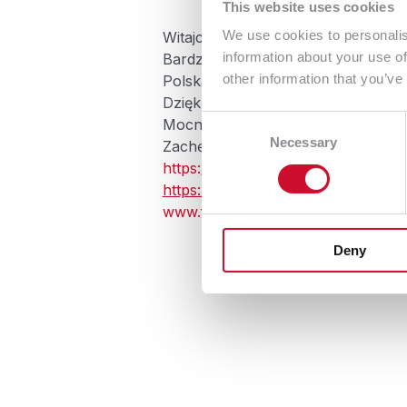
This website uses cookies
We use cookies to personalis
Witajcie! 🙂
information about your use of
Bardzo miło nam poinformować, że o
other information that you’ve
Polska.
Dziękujemy 99NET i Grzegorzowi P
Consent
Mocno wierzymy, że lata doświadc
Necessary
Selection
Zachęcamy do kontaktu:
https://nomino.com.pl/kontakt/
https://nomino.com.pl
www.fac
ebook.com
Deny