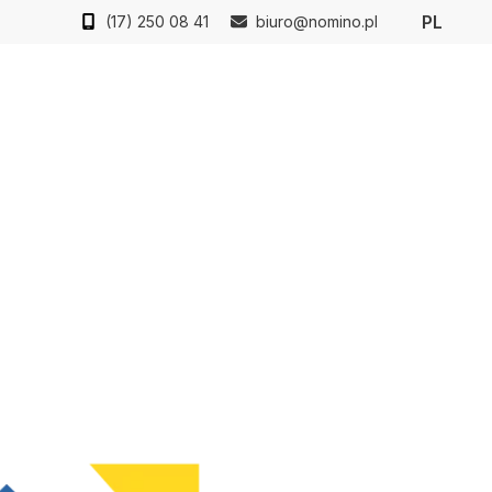
PL
(17) 250 08 41
biuro@nomino.pl