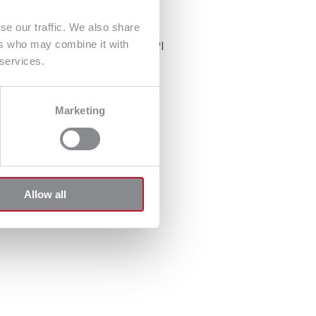
se our traffic. We also share
ers who may combine it with
em i właścicielem portalu GLPI
 services.
LPI Polska.
Marketing
Allow all