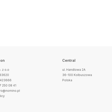
ion
Central
 z o.o
ul. Handlowa 2A
683620
36-100 Kolbuszowa
0423666
Polska
17 250 08 41
uro@nomino.pl
licy