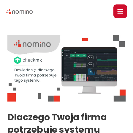
Skip
Post
Main
to
navigation
content
Men
u
le
Dlaczego Twoja firma
u
potrzebuje systemu
le