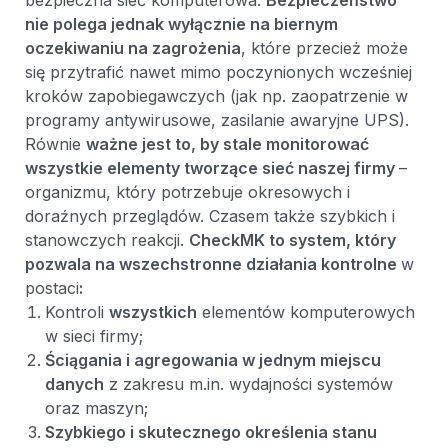
bezpieczna sieć komputerowa.
Bezpieczeństwo
nie polega jednak wyłącznie na biernym
oczekiwaniu na zagrożenia
, które przecież może
się przytrafić nawet mimo poczynionych wcześniej
kroków zapobiegawczych (jak np. zaopatrzenie w
programy antywirusowe, zasilanie awaryjne UPS).
Równie
ważne jest to, by stale monitorować
wszystkie elementy tworzące sieć naszej firmy
–
organizmu, który potrzebuje okresowych i
doraźnych przeglądów. Czasem także szybkich i
stanowczych reakcji.
CheckMK to system, który
pozwala na wszechstronne działania kontrolne
w
postaci
:
Kontroli
wszystkich
elementów komputerowych
w sieci firmy;
Ściągania i agregowania w jednym miejscu
danych
z zakresu m.in. wydajności systemów
oraz maszyn;
Szybkiego i skutecznego określenia stanu