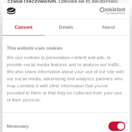
czasie rzeczywistym
. Odbywa się to dwutorowo:
poprzez
nieustanny dostęp do wszystkich
składowych sieci
– dostęp ten wyklucza
konieczność prowadzenia czasochłonnej,
Consent
Details
About
manualnej kontroli (daje to szansę szybkiej
reakcji na zagrożenie oraz naprawienie
ewentualnych szkód);
This website uses cookies
poprzez
skrócenie ścieżki informowania o
We use cookies to personalise content and ads, to
problemach
– najważniejsze elementy sieci
provide social media features and to analyse our traffic.
znajdują się pod stałą kontrolą, a widomość o
We also share information about your use of our site with
nieprawidłowościach trafia bezpośrednio na nasz
our social media, advertising and analytics partners who
telefon lub e-mail.
may combine it with other information that you’ve
provided to them or that they’ve collected from your use
Za bezsprzeczną korzyść płynącą z korzystania z
of their services.
systemu CheckMK w wersji 2.0 należy także uznać
swoistą delikatność, jaką system zachowuje
względem systemów w firmie.
CheckMK nie
Consent
obciąża infrastruktury sieci, dlatego urządzenia,
Necessary
Selection
które ma pod swoją kontrolą, zachowują swój