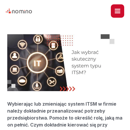
Skip
Post
Main
to
navigation
content
Men
u
le
Wybierając lub zmieniając system ITSM w firmie
należy dokładnie przeanalizować potrzeby
u
przedsiębiorstwa. Pomoże to określić rolę, jaką ma
on pełnić. Czym dokładnie kierować się przy
le