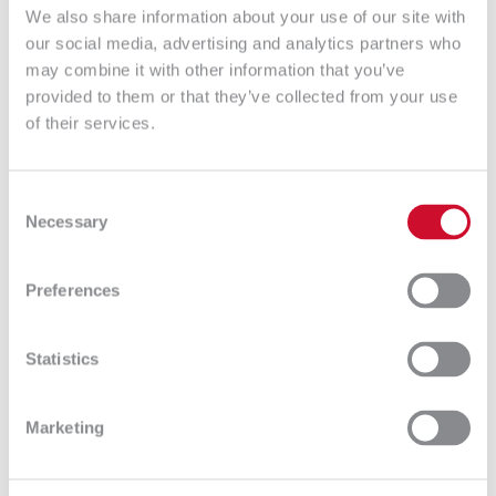
osiągnięcia optymalnego poziomu zarządzania
We also share information about your use of our site with
usługami.
our social media, advertising and analytics partners who
may combine it with other information that you’ve
ITIL określa takie etapowe założenia IT jak:
provided to them or that they’ve collected from your use
of their services.
Planowanie
strategiczne i zrozumienie potrzeb –
polega na szybkim reagowaniu na wymagania
użytkowników, uwzględnieniu ograniczeń oraz
Consent
planowaniu najlepszych kierunków działań.
Necessary
Selection
Celem jest wzrost zadowolenia klientów z
nowych usług IT;
Preferences
Projektowanie
– jest etapem koniecznym przed
wdrożeniem nowych usług i polega na tworzeniu
solidnej podstawy w oparciu o strategię i
Statistics
oczekiwania użytkowników;
Tworzenie
lub zakup – nowe usługi mogą zostać
Marketing
stworzone wewnątrz organizacji lub zakupione
od innego sprzedawcy, w zależności od potrzeb
klientów i możliwości przedsiębiorstw;