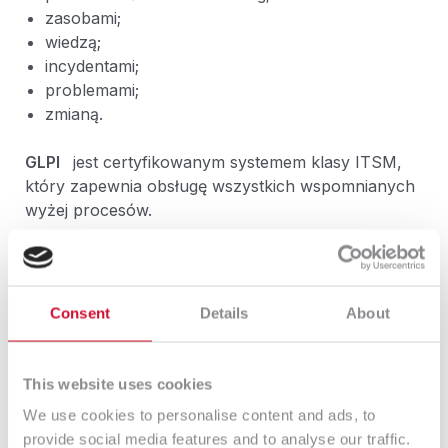
zasobami;
wiedzą;
incydentami;
problemami;
zmianą.
GLPI
jest certyfikowanym systemem klasy ITSM,
który zapewnia obsługę wszystkich wspomnianych
wyżej procesów.
Co to jest ITIL?
Consent
Details
About
ITIL, czyli Information Technology Infrastructure
Library
to podejście do zarządzania usługami z
obszaru IT. Na ITIL składa się zbiór najlepszych i
This website uses cookies
sprawdzonych praktyk ITSM, które są
We use cookies to personalise content and ads, to
wykorzystywane przez organizacje w celu
provide social media features and to analyse our traffic.