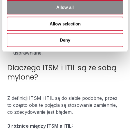
Implementacja
i wsparcie – po stworzeniu usługi
Allow all
jest ona wdrażana do środowiska IT a następnie
udostępniana użytkownikom z zapewnieniem
Allow selection
wsparcia, celem sprawnego korzystania;
Doskonalenie
i usprawnianie – w związku z
dynamicznie rozwijającym się środowiskiem IT,
Deny
systemy muszą być stale udoskonalane i
usprawniane.
Dlaczego ITSM i ITIL są ze sobą
mylone?
Z definicji ITSM i ITIL są do siebie podobne, przez
to często oba te pojęcia są stosowanie zamiennie,
co zdecydowanie jest błędem.
3 różnice między ITSM a ITIL: