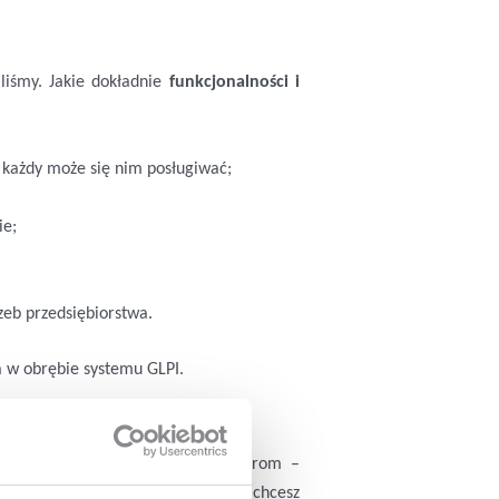
liśmy. Jakie dokładnie
funkcjonalności i
l każdy może się nim posługiwać;
ie;
zeb przedsiębiorstwa.
 w obrębie systemu GLPI.
listom wyższego szczebla i managerom –
ię, co dokładnie i jakimi metodami chcesz