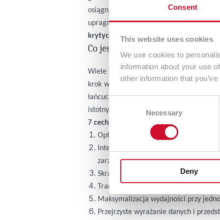
Consent
osiągnąć. Tutaj nie należy myśleć o
GLP
upragnionego celu i wdrożenia systemu
kryty
cznych.
This website uses cookies
Co jeszcze należy wiedzieć?
We use cookies to personalis
information about your use of
Wiele jest zalet płynących dla użytkown
other information that you’ve
krok w stronę automatyzacji najważniejs
łańcuch. Jakie możemy wyróżnić wymiern
Consent
istotnych aspektów.
Necessary
Selection
7 cech systemu GLPI istotnych z punktu 
Optymalizacja najważniejszych proces
Integracja z innymi narzędziami: s
zarządzania dokumentacją techniczną 
Deny
Skracanie czasu procedur i udogodnien
Transparentność i łatwe mapowanie dz
Maksymalizacja wydajności przy jedno
Przejrzyste wyrażanie danych i przed