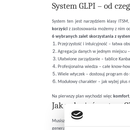
System GLPI – od czeg
System ten jest narzędziem klasy ITSM,
korzyści
z zastosowania możemy z nim o
6 wybranych zalet skorzystania z syste
Przejrzystość i intuicyjność – łatwa 
Agregacja danych w jednym miejscu – 
Ułatwione zarządzanie – tablice Kanban
Profesjonalna wiedza – całe know-ho
Wiele wtyczek – dostosuj program do 
Modułowy charakter – jak wyżej plus m
Na pierwszy plan wychodzi więc
komfort,
Jak wdrożyć system G
Musisz odpowiedzieć sobie na wiele is
generalnie osobom „o szerokim spojrzeniu