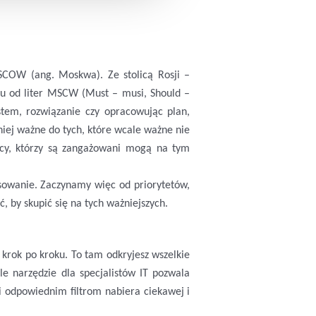
SCOW (ang. Moskwa). Ze stolicą Rosji –
tu od liter MSCW (Must – musi, Should –
stem, rozwiązanie czy opracowując plan,
niej ważne do tych, które wcale ważne nie
yscy, którzy są zangażowani mogą na tym
osowanie. Zaczynamy więc od priorytetów,
 by skupić się na tych ważniejszych.
 krok po kroku. To tam odkryjesz wszelkie
le narzędzie dla spec
j
alistów
IT
pozwala
ki odpowiednim filtrom nabiera ciekawej i