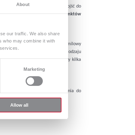
About
 iść poszczególnymi etapami, by dojść do
a jest
metoda 11 kluczowych punktów
se our traffic. We also share
ers who may combine it with
twem z uwzględnieniem usług IT to milowy
 services.
za sobą inne, więc jest to swego rodzaju
ystemu GLPI? Poniżej wymieniliśmy kilka
Marketing
temy monitoringu sieci, rozwiązania do
ze zarządzanie środowiskiem IT.
Allow all