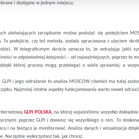
zebrane i dostępne w jednym miejscu;
ch ułatwiających zarządzanie można posłużyć się podejściem MO
 To podejście, czy też metoda, została opracowana z użyciem skró
zie). W telegraficznym skrócie oznacza to, że wdrażając jakiś sy
ności w odpowiedniej kolejności – od najważniejszych, poprzez te m
ę, dzięki której procesy mogą przebiegać o wiele sprawniej, a wsz
em GLPI i jego wdrażanie to analiza MOSCOW również ma tutaj zast
ątku. Najmniej istotne aspekty funkcjonowania warto nawet odrzucić,
internetową
GLPI POLSKA
,
na której wyjaśniliśmy wszystko dokładnie
ycznymi poprzez GLPI i dowiesz się wszystkiego o nim. To doskona
cu i na bieżąco je monitorować. Analiza danych i wizualizacja dzię
e. Narzędzie wykorzystasz tak, jak chcesz.