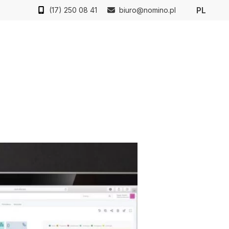
PL
(17) 250 08 41
biuro@nomino.pl