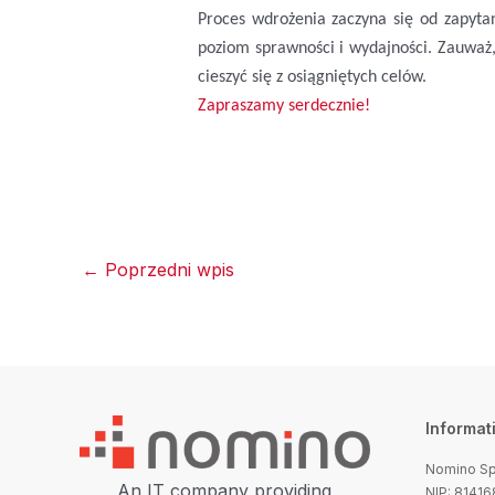
Proces wdrożenia zaczyna się od zapyta
poziom sprawności i wydajności. Zauważ, 
cieszyć się z osiągniętych celów.
Zapraszamy serdecznie!
←
Poprzedni wpis
Informat
Nomino Sp.
An IT company providing
NIP: 8141