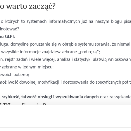
o warto zacząć?
 o których to systemach informatycznych już na naszym blogu pisa
dnotować?
mu GLPI:
obsługa, domyślne poruszanie się w obrębie systemu sprawia, że niema
wszystkie informacje znajdziesz zebrane „pod ręką”;
, rejstr zadań i wiele więcej, analiza i statystyki ułatwią wnioskowan
w zebrane w jednym miejscu;
swoich potrzeb;
ożliwość dowolnej modyfikacji i dostosowania do specyficznych potr
 szybkość, łatwość obsługi i wyszukiwania danych
oraz zarządzania
LPI w firmie?
totnych pytań, dlatego to zadanie jest polecane głównie specja
”. Warto znać tajniki zarządzania przedsiębiorstwem, by wiedzieć s