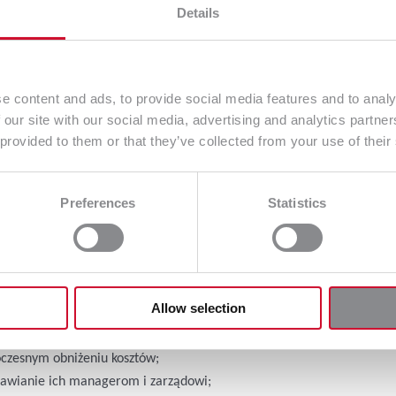
Details
I
jako celu, a raczej jako narzędziu do jego osiągnięcia. Powinieneś
. Pamiętaj, że nie da się przeskoczyć od punktu 1 do 11. Ważn
e content and ads, to provide social media features and to analy
 our site with our social media, advertising and analytics partn
ika z korzystania z systemów klasy ITSM. Zarządzanie przedsiebiors
 provided to them or that they’ve collected from your use of their
zych obszarów i działów w firmie. Właściwie jedna korzyść pociąga 
e korzyści dla przedsiębiorstwa, które zauważamy korzystając z s
Preferences
Statistics
widzenia korzyści dla firmy:
ów w firmie;
ystem można zintegrować z innymi narzędziami IT, takimi jak sys
lub narzędzia do monitorowania zabezpieczeń. To pozwala na pełniejs
Allow selection
ia dla Klientów;
iałań;
czesnym obniżeniu kosztów;
stawianie ich managerom i zarządowi;