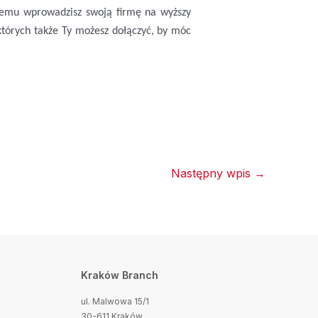
óremu wprowadzisz swoją firmę na wyższy
 których także Ty możesz dołączyć, by móc
Następny wpis
→
Kraków Branch
ul. Malwowa 15/1
30-611 Kraków