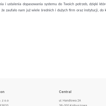
nia i ustalenia dopasowania systemu do Twoich potrzeb, dzięki kt
że zaufało nam już wiele średnich i dużych firm oraz instytucji, do
ion
Central
 z o.o
ul. Handlowa 2A
683620
36-100 Kolbuszowa