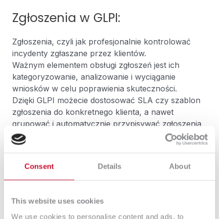
Zgłoszenia w GLPI:
Zgłoszenia, czyli jak profesjonalnie kontrolować
incydenty zgłaszane przez klientów.
Ważnym elementem obsługi zgłoszeń jest ich
kategoryzowanie, analizowanie i wyciąganie
wniosków w celu poprawienia skuteczności.
Dzięki GLPI możecie dostosować SLA czy szablon
zgłoszenia do konkretnego klienta, a nawet
grupować i automatycznie przypisywać zgłoszenia
do realizatora lub grupy realizatorów.
Twórz własne reguły przypisywania oparte o np.:
temat, treść zgłoszenia, domenę skrzynki
Consent
Details
About
zgłaszającego, czy nazwę skrzynki odbiorczej.
Powiązuj zgłoszenia z drukarkami, komputerami
czy projektami aby w przyszłości z łatwością wrócić
This website uses cookies
do konkretnego zgłoszenia.
We use cookies to personalise content and ads, to
Posiadasz kilka skrzynek mailowych na które