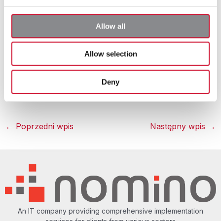
Allow all
Allow selection
Brzmi ciekawie?
Skontaktuj się z nami
i uporządkuj
Deny
swoje zasoby 🙂
←
Poprzedni wpis
Następny wpis
→
An IT company providing comprehensive implementation