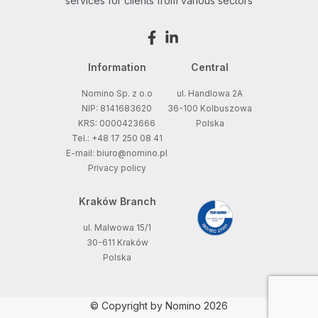
services for clients from various sectors
Information
Central
Nomino Sp. z o.o
ul. Handlowa 2A
NIP: 8141683620
36-100 Kolbuszowa
KRS: 0000423666
Polska
Tel.: +48 17 250 08 41
E-mail: biuro@nomino.pl
Privacy policy
Kraków Branch
ul. Malwowa 15/1
30-611 Kraków
Polska
© Copyright by Nomino 2026