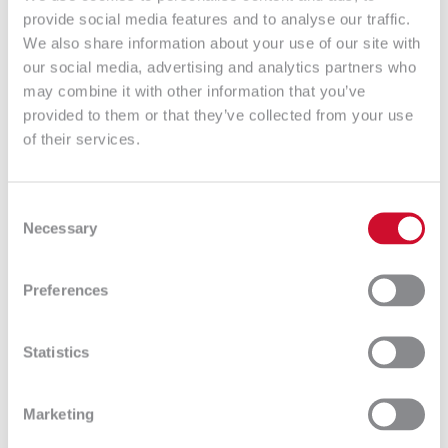
provide social media features and to analyse our traffic.
trafiają zgłoszenia? Dodaj je wszystkie do jednego
We also share information about your use of our site with
systemu, a zaoszczędzisz czas i stres przy
our social media, advertising and analytics partners who
weryfikowaniu czy wszystko jest zrobione!
may combine it with other information that you’ve
provided to them or that they’ve collected from your use
of their services.
Consent
Potrzebujesz sprawdzić ile zgłoszeń napisał jeden z
Necessary
Selection
klientów, sprawdzić kto rozwiązał ich najmniej a
może ile jedna drukarka przysporzyła problemów?
Preferences
Żaden problem!
Analizuj wykresy, sprawdzaj statusy zgłoszeń,
eksportuj raporty, wyświetlaj podsumowania – po
Statistics
prostu bądź na bieżąco z postępem prac w Twojej
firmie dzięki GLPI.
Marketing