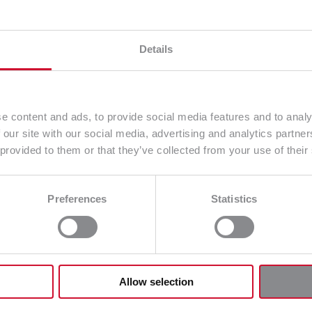
ecze techniczne,
ane w strukturze firmowej,
Details
iu
w zgodzie z wartościami uznawanymi przez przedsiębio
taje w zgodzie z powszechnie obowiązującymi wartościami,
e content and ads, to provide social media features and to analy
wiedzę na temat tego, czym powinno się kierować w przypa
 our site with our social media, advertising and analytics partn
 panującymi w całym przedsiębiorstwie?
 provided to them or that they’ve collected from your use of their
 korzysta z wyłącznie sprawdzonych, gruntownie przemy
należy sięgnąć do ITIL, czyli swoistej biblioteki składające
Preferences
Statistics
ure Library
są to zatem uniwersalne, uporządkowane strat
i nim można nie tylko prościej wypełniać cele statutowe, a
e przynieść stosowanie ITIL?
Allow selection
 sferą IT w sposób zrównoważony, sprawdzony oraz skute