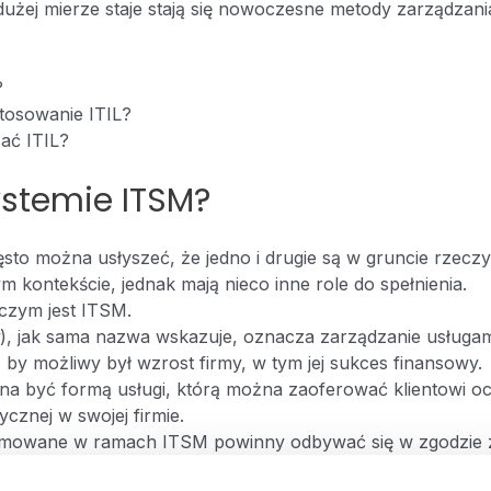
dużej mierze staje stają się nowoczesne metody zarządzani
?
tosowanie ITIL?
ać ITIL?
ystemie ITSM?
zęsto można usłyszeć, że jedno i drugie są w gruncie rzecz
 kontekście, jednak mają nieco inne role do spełnienia.
czym jest ITSM.
), jak sama nazwa wskazuje, oznacza zarządzanie usługam
, by możliwy był wzrost firmy, w tym jej sukces finansowy.
na być formą usługi, którą można zaoferować klientowi 
ycznej w swojej firmie.
odejmowane w ramach ITSM powinny odbywać się w zgodzie
 a także w oparciu o zasoby będące w posiadaniu klienta.