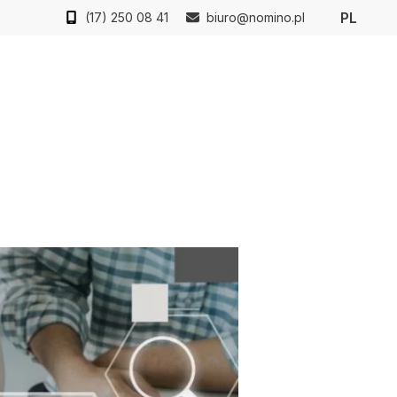
PL
(17) 250 08 41
biuro@nomino.pl