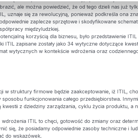
razić, ale można powiedzieć, że od tego dzieli nas już ty
IL, uznaje się za rewolucyjną, ponieważ podkreśla ona zna
ię odpowiednie zaplecze sprzętowe i skodyfikowane schem
spółpracy międzyludzkiej.
encjalną korzyścią dla biznesu, było przedstawienie ITIL
 ITIL zapisane zostały jako 34 wytyczne dotyczące kwesti
temat wytycznych w kontekście wdrożenia oraz codzienne
 w struktury firmowe będzie zaakceptowanie, iż ITIL, choć
y sposobu funkcjonowania całego przedsiębiorstwa. Innymi 
kwestii z dziedziny zarządzania, cyklu życia produktu, a n
wdrożenia ITIL to chęci, gotowość do zmiany oraz determ
nić się, że posiadamy odpowiednie zasoby techniczne i lud
ać do wskazówek.