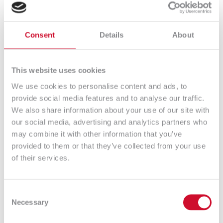
elementów,
Ewentualne dopisanie dodatkowych rzeczy,
Kliknięcie Stwórz,
Consent
Details
About
Gotowe – mamy przygotowany protokół z
informacjami takimi jak: Data, Wydający,
This website uses cookies
Przyjmujący, Numer seryjny sprzętu, Numer
We use cookies to personalise content and ads, to
inwentarzowy czy Typ sprzętu.
provide social media features and to analyse our traffic.
Protokół zostaje automatycznie zapisany w bazie
We also share information about your use of our site with
GLPI oraz podpięty pod elementy użytkownika.
our social media, advertising and analytics partners who
Potrzebujemy podpis odbierającego? Żaden
may combine it with other information that you’ve
problem, protokół jest w formacie PDF także
provided to them or that they’ve collected from your use
wydrukujemy go jednym skrótem klawiszowym z
of their services.
poziomu przeglądarki.
Jednak chcemy wysłać formularz mailem – również
to nie problem. Wystarczy kliknąć przycisk „Wyślij”
Consent
znajdujący się obok formularza, a system GLPI sam
Necessary
Selection
dostarczy wypełniony formularz Użytkownikowi.